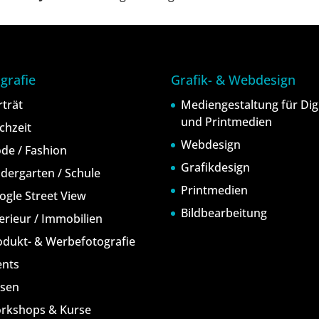
grafie
Grafik- & Webdesign
rträt
Mediengestaltung für Digi
und Printmedien
chzeit
Webdesign
de / Fashion
Grafikdesign
ndergarten / Schule
Printmedien
ogle Street View
Bildbearbeitung
terieur / Immobilien
odukt- & Werbefotografie
ents
isen
rkshops & Kurse