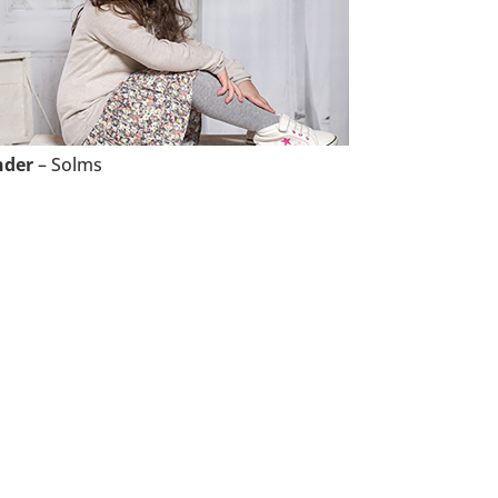
nder
– Solms