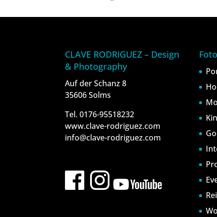
CLAVE RODRIGUEZ – Design
Foto
& Photography
Po
Auf der Schanz 8
Ho
35606 Solms
Mo
Tel. 0176-95518232
Ki
www.clave-rodriguez.com
Go
info@clave-rodriguez.com
In
Pr
Ev
Re
Wo