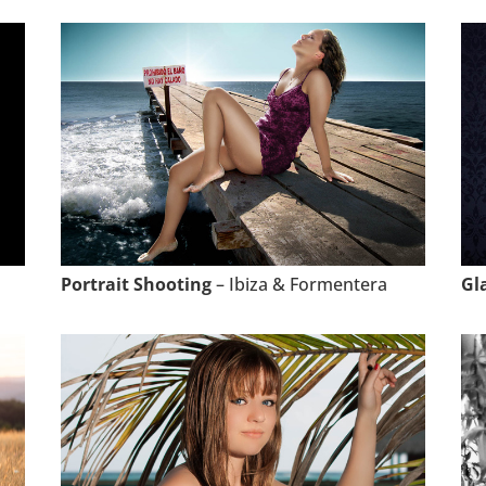
Portrait Shooting
– Ibiza & Formentera
Gl