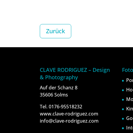
Zurück
CLAVE RODRIGUEZ – Design
Foto
& Photography
Po
Auf der Schanz 8
Ho
35606 Solms
Mo
Tel. 0176-95518232
Ki
www.clave-rodriguez.com
Go
info@clave-rodriguez.com
In