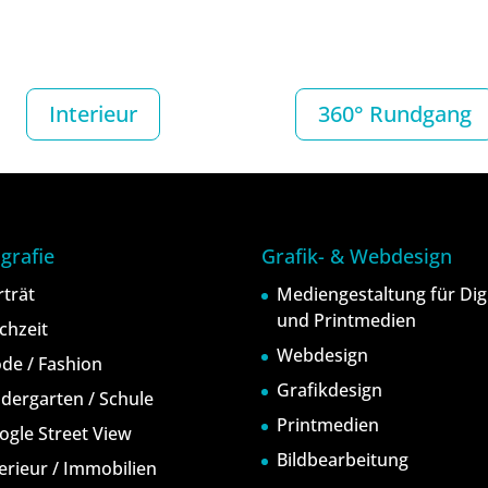
Interieur
360° Rundgang
grafie
Grafik- & Webdesign
rträt
Mediengestaltung für Digi
und Printmedien
chzeit
Webdesign
de / Fashion
Grafikdesign
ndergarten / Schule
Printmedien
ogle Street View
Bildbearbeitung
terieur / Immobilien