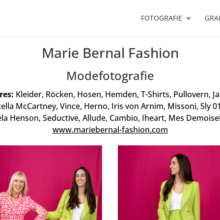
FOTOGRAFIE
GRAF
Marie Bernal Fashion
Modefotografie
res:
Kleider, Röcken, Hosen, Hemden, T-Shirts, Pullovern, Ja
lla McCartney, Vince, Herno, Iris von Arnim, Missoni, Sly 0
a Henson, Seductive, Allude, Cambio, Iheart, Mes Demoisell
www.mariebernal-fashion.com