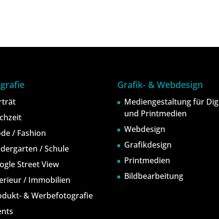
grafie
Grafik- & Webdesign
rträt
Mediengestaltung für Digi
und Printmedien
chzeit
Webdesign
de / Fashion
Grafikdesign
ndergarten / Schule
Printmedien
ogle Street View
Bildbearbeitung
terieur / Immobilien
odukt- & Werbefotografie
ents