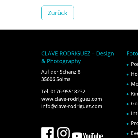
Zurück
CLAVE RODRIGUEZ – Design
Foto
& Photography
Po
Auf der Schanz 8
Ho
35606 Solms
Mo
Tel. 0176-95518232
Ki
www.clave-rodriguez.com
Go
info@clave-rodriguez.com
In
Pr
Ev