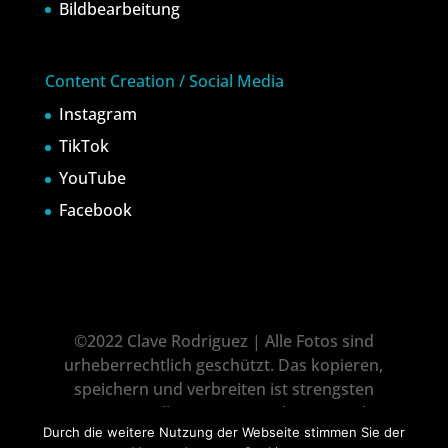
Bildbearbeitung
Content Creation / Social Media
Instagram
TikTok
YouTube
Facebook
©2022 Clave Rodriguez | Alle Fotos sind
urheberrechtlich geschützt. Das kopieren,
speichern und verbreiten ist strengsten
untersagt! All pictures is under copyright
Durch die weitere Nutzung der Webseite stimmen Sie der
protection! It is not allowed to download, copy