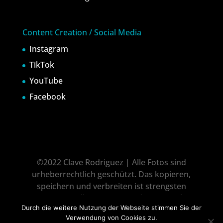
Content Creation / Social Media
Instagram
TikTok
YouTube
Facebook
©2022 Clave Rodriguez | Alle Fotos sind
urheberrechtlich geschützt. Das kopieren,
speichern und verbreiten ist strengsten
untersagt! All pictures is under copyright
Durch die weitere Nutzung der Webseite stimmen Sie der
protection! It is not allowed to download, copy
Verwendung von Cookies zu.
and dissemination without explicit approval!