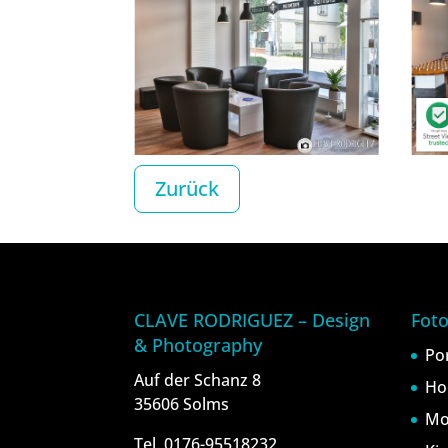
Zurück
CLAVE RODRIGUEZ – Design
Foto
& Photography
Po
Auf der Schanz 8
Ho
35606 Solms
Mo
Tel. 0176-95518232