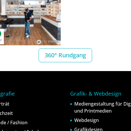
360° Rundgang
grafie
Grafik- & Webdesign
rträt
Mediengestaltung für Digi
und Printmedien
chzeit
Webdesign
de / Fashion
Grafikdesign