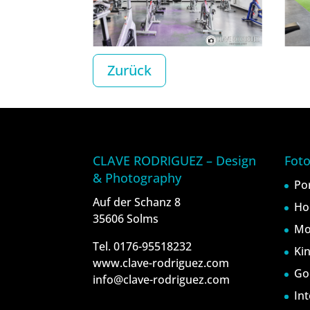
Zurück
CLAVE RODRIGUEZ – Design
Foto
& Photography
Po
Auf der Schanz 8
Ho
35606 Solms
Mo
Tel. 0176-95518232
Ki
www.clave-rodriguez.com
Go
info@clave-rodriguez.com
In