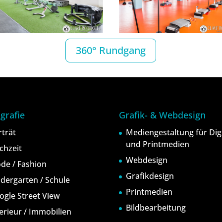
360° Rundgang
grafie
Grafik- & Webdesign
rträt
Mediengestaltung für Digi
und Printmedien
chzeit
Webdesign
de / Fashion
Grafikdesign
ndergarten / Schule
Printmedien
ogle Street View
Bildbearbeitung
terieur / Immobilien