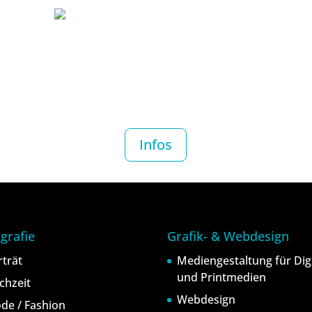
Infos
grafie
Grafik- & Webdesign
rträt
Mediengestaltung für Digi
und Printmedien
chzeit
Webdesign
de / Fashion