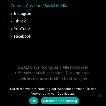
Content Creation / Social Media
Instagram
TikTok
YouTube
Facebook
©2022 Clave Rodriguez | Alle Fotos sind
urheberrechtlich geschützt. Das kopieren,
speichern und verbreiten ist strengsten
untersagt! All pictures is under copyright
Durch die weitere Nutzung der Webseite stimmen Sie der
protection! It is not allowed to download, copy
Verwendung von Cookies zu.
and dissemination without explicit approval!
Impressum
|
Datenschutz
OK
Datenschutzerklärung