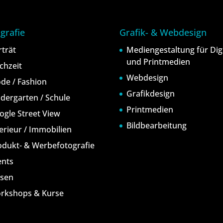
grafie
Grafik- & Webdesign
rträt
Mediengestaltung für Digi
und Printmedien
chzeit
Webdesign
de / Fashion
Grafikdesign
ndergarten / Schule
Printmedien
ogle Street View
Bildbearbeitung
terieur / Immobilien
odukt- & Werbefotografie
ents
isen
rkshops & Kurse