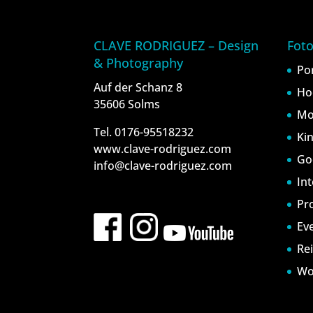
CLAVE RODRIGUEZ – Design
Foto
& Photography
Po
Auf der Schanz 8
Ho
35606 Solms
Mo
Tel. 0176-95518232
Ki
www.clave-rodriguez.com
Go
info@clave-rodriguez.com
In
Pr
Ev
Re
Wo